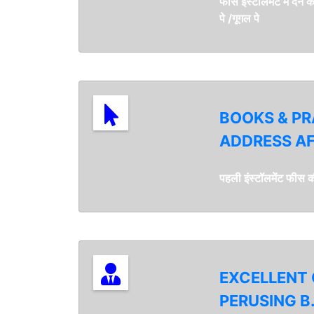
फीस इंस्टॉलमेंट में देन
पे /गूगल पे
BOOKS & PR
ADDRESS AF
पहली इंस्टॉलमेंट फीस क
EXCELLENT 
PERUSING B.